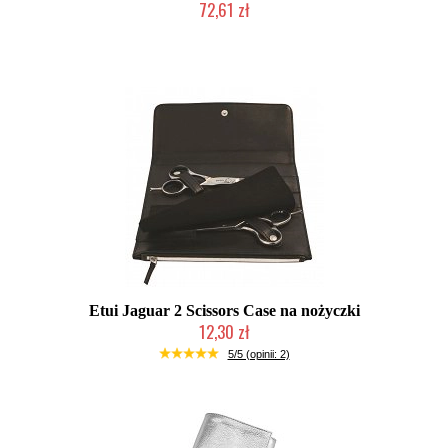
72,61 zł
Mała ilość (wysyłka w 24h)
Etui Jaguar 2 Scissors Case na nożyczki
12,30 zł
Produkt wycofany
5/5 (opinii: 2)