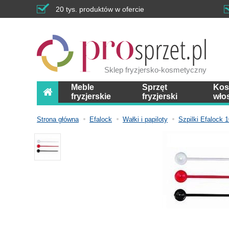
20 tys. produktów w ofercie
Sklep fryzjersko-kosmetyczny
Meble
Sprzęt
Kos
fryzjerskie
fryzjerski
wło
Strona główna
Efalock
Wałki i papiloty
Szpilki Efalock 