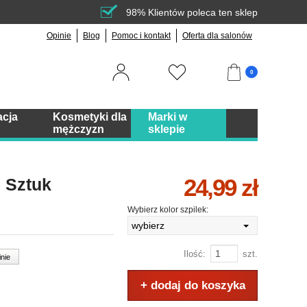
98% Klientów poleca ten sklep
Opinie
Blog
Pomoc i kontakt
Oferta dla salonów
0
acja
Kosmetyki dla
Marki w
mężczyzn
sklepie
24,99 zł
0 Sztuk
Wybierz kolor szpilek:
wybierz
Ilość:
szt.
inie
+ dodaj do koszyka