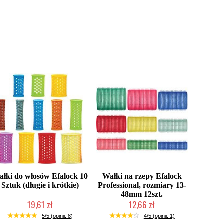
ałki do włosów Efalock 10
Wałki na rzepy Efalock
Sztuk (długie i krótkie)
Professional, rozmiary 13-
48mm 12szt.
19,61 zł
12,66 zł
Duża ilość (wysyłka w 24h)
Duża ilość (wysyłka w 24h)
5/5 (opinii: 8)
4/5 (opinii: 1)