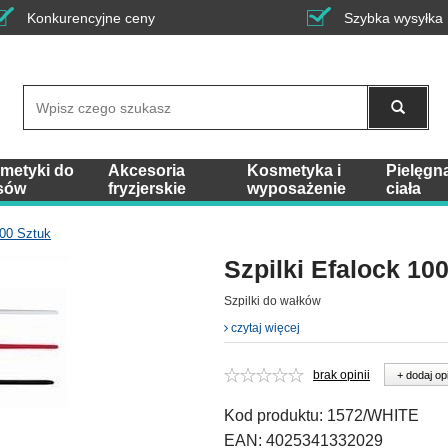
Konkurencyjne ceny
Szybka wysyłka
Wyszukaj
metyki do
Akcesoria
Kosmetyka i
Pielęgn
sów
fryzjerskie
wyposażenie
ciała
100 Sztuk
Szpilki Efalock 10
Szpilki do wałków
czytaj więcej
brak opinii
+ dodaj op
Kod produktu:
1572/WHITE
EAN:
4025341332029