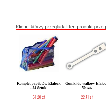
Klienci którzy przeglądali ten produkt przeg
Komplet papilotów Efalock
Gumki do wałków Efalo
- 24 Sztuki
50 szt.
61,20 zł
22,71 zł
Duża ilość (wysyłka w 24h)
Duża ilość (wysyłka w 24h)