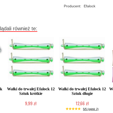
Producent:
Efalock
lądali również te:
ck
Wałki do trwałej Efalock 12
Wałki do trwałej Efalock 12
W
Sztuk krótkie
Sztuk długie
9,99 zł
12,66 zł
Duża ilość (wysyłka w 24h)
Duża ilość (wysyłka w 24h)
5/5 (opinii: 2)