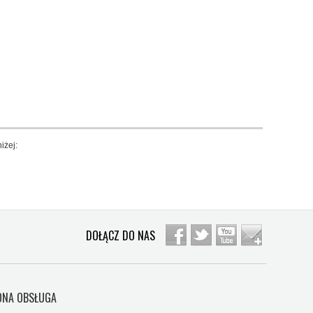
iżej:
DOŁĄCZ DO NAS
NA OBSŁUGA