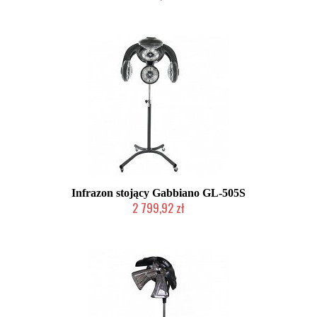
W magazynie producenta
Infrazon stojący Gabbiano GL-505S
2 799,92 zł
W magazynie producenta