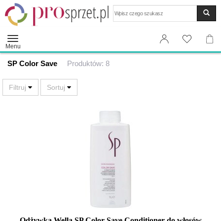
Wyszukaj
Menu
SP Color Save
Produktów: 8
Odżywka Wella SP Color Save Conditioner do włosów