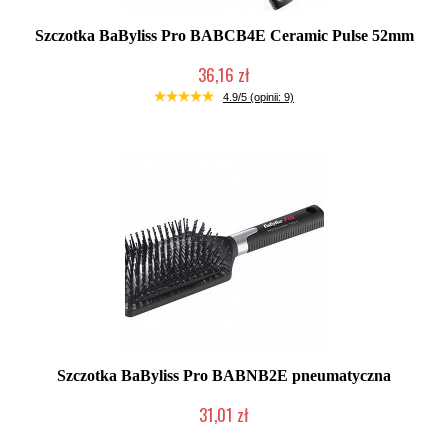
Szczotka BaByliss Pro BABCB4E Ceramic Pulse 52mm
36,16 zł
Duża ilość (wysyłka w 24h)
4.9/5 (opinii: 9)
Szczotka BaByliss Pro BABNB2E pneumatyczna
31,01 zł
Duża ilość (wysyłka w 24h)