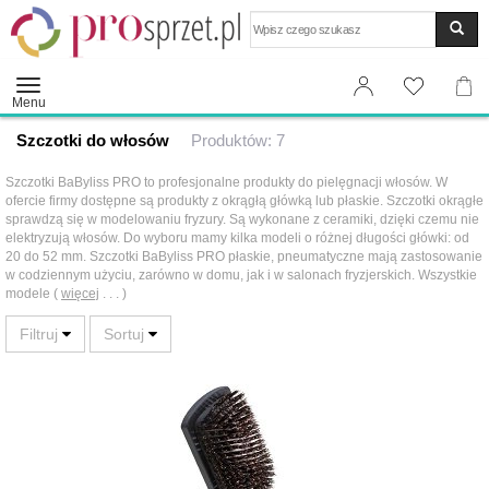
Wyszukaj
Menu
Szczotki do włosów
Produktów: 7
Szczotki BaByliss PRO to profesjonalne produkty do pielęgnacji włosów. W
ofercie firmy dostępne są produkty z okrągłą główką lub płaskie. Szczotki okrągłe
sprawdzą się w modelowaniu fryzury. Są wykonane z ceramiki, dzięki czemu nie
elektryzują włosów. Do wyboru mamy kilka modeli o różnej długości główki: od
20 do 52 mm. Szczotki BaByliss PRO płaskie, pneumatyczne mają zastosowanie
w codziennym użyciu, zarówno w domu, jak i w salonach fryzjerskich. Wszystkie
modele (
więcej
. . . )