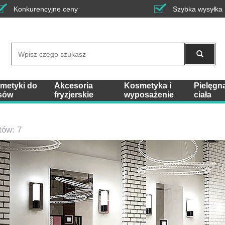
Konkurencyjne ceny
Szybka wysyłka
Wyszukaj
metyki do
Akcesoria
Kosmetyka i
Pielęgn
sów
fryzjerskie
wyposażenie
ciała
tów: 7