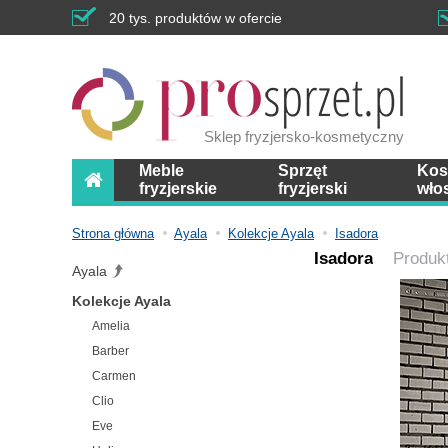
20 tys. produktów w ofercie
Sklep fryzjersko-kosmetyczny
Meble
Sprzęt
Kos
fryzjerskie
fryzjerski
wło
Strona główna
Ayala
Kolekcje Ayala
Isadora
Isadora
Produk
Ayala
Kolekcje Ayala
Amelia
Barber
Carmen
Clio
Eve