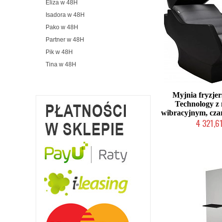
Eliza w 48H
Isadora w 48H
Pako w 48H
Partner w 48H
Pik w 48H
Tina w 48H
Myjnia fryzjer
Technology z
wibracyjnym, cz
4 321,61
Produkcja na zamów