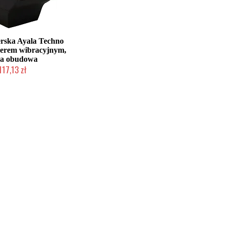
erska Ayala Techno
żerem wibracyjnym,
na obudowa
117,13 zł
 zamówienie Klienta