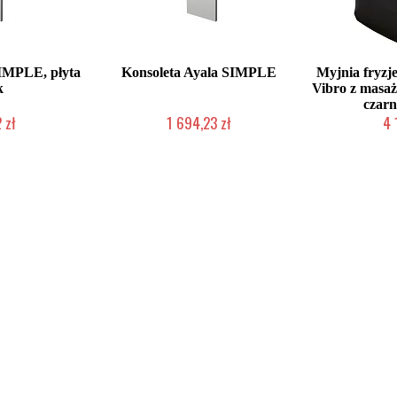
SIMPLE, płyta
Konsoleta Ayala SIMPLE
Myjnia fryzj
k
Vibro z masa
czar
 zł
1 694,23 zł
4 
ienie Klienta
Produkcja na zamówienie Klienta
Produkcja na