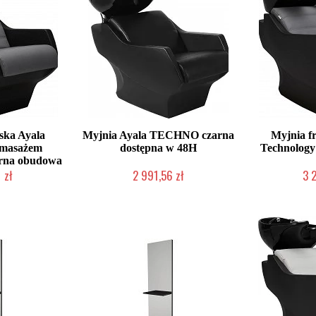
ska Ayala
Myjnia Ayala TECHNO czarna
Myjnia f
 masażem
dostępna w 48H
Technology
arna obudowa
 zł
2 991,56 zł
3 
ienie Klienta
W magazynie producenta
Produkcja na