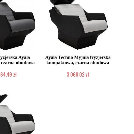
ryzjerska Ayala
Ayala Techno Myjnia fryzjerska
 czarna obudowa
kompaktowa, czarna obudowa
264,49 zł
3 060,02 zł
 zamówienie Klienta
Produkcja na zamówienie Klienta