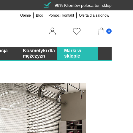
98% Klientów poleca ten sklep
Opinie
Blog
Pomoc i kontakt
Oferta dla salonów
0
acja
Kosmetyki dla
Marki w
mężczyzn
sklepie