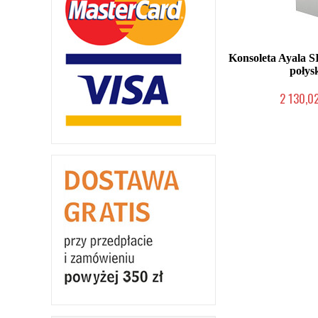
Konsoleta Ayala 
połys
2 130,02
Produkcja na zamów