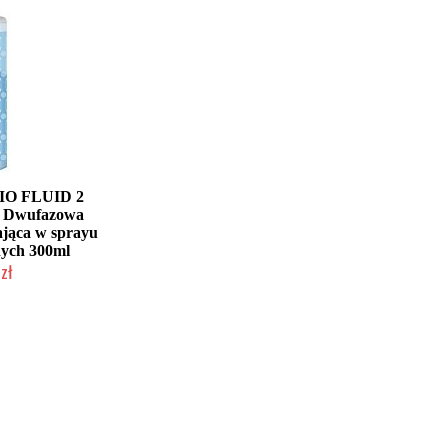
IO FLUID 2
Dwufazowa
ająca w sprayu
hych 300ml
zł
łka w 24h)