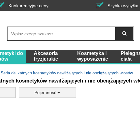
Konkurencyjne ceny
Szybka wysyłka
Wyszukaj
metyki do
Akcesoria
Kosmetyka i
Pielęgn
sów
fryzjerskie
wyposażenie
ciała
- Seria delikatnych kosmetyków nawilżających i nie obciążających włosów
katnych kosmetyków nawilżających i nie obciążających w
Pojemność