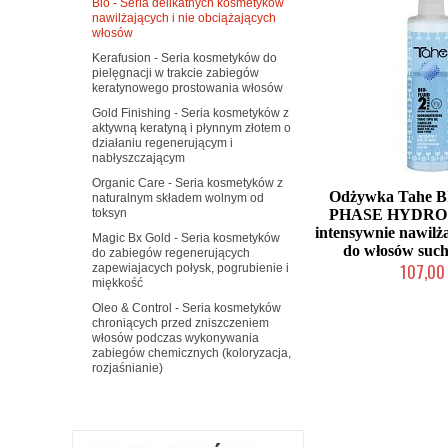
Bio - Seria delikatnych kosmetyków
nawilżających i nie obciążających
włosów
Kerafusion - Seria kosmetyków do
pielęgnacji w trakcie zabiegów
keratynowego prostowania włosów
Gold Finishing - Seria kosmetyków z
aktywną keratyną i płynnym złotem o
działaniu regenerującym i
nabłyszczającym
Organic Care - Seria kosmetyków z
Odżywka Tahe B
naturalnym składem wolnym od
PHASE HYDRO 
toksyn
intensywnie nawilż
Magic Bx Gold - Seria kosmetyków
do włosów suc
do zabiegów regenerujących
107,00 
zapewiajacych połysk, pogrubienie i
miękkość
Duża ilość (wysy
Oleo & Control - Seria kosmetyków
chroniących przed zniszczeniem
włosów podczas wykonywania
zabiegów chemicznych (koloryzacja,
rozjaśnianie)