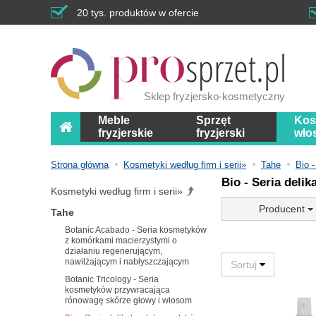
20 tys. produktów w ofercie
Sklep fryzjersko-kosmetyczny
Meble
Sprzęt
Kos
fryzjerskie
fryzjerski
wło
Strona główna
Kosmetyki według firm i serii»
Tahe
Bio 
Bio - Seria deli
Kosmetyki według firm i serii»
Producent
Tahe
Botanic Acabado - Seria kosmetyków
z komórkami macierzystymi o
działaniu regenerującym,
nawilżającym i nabłyszczającym
Botanic Tricology - Seria
kosmetyków przywracająca
rónowagę skórze głowy i włosom