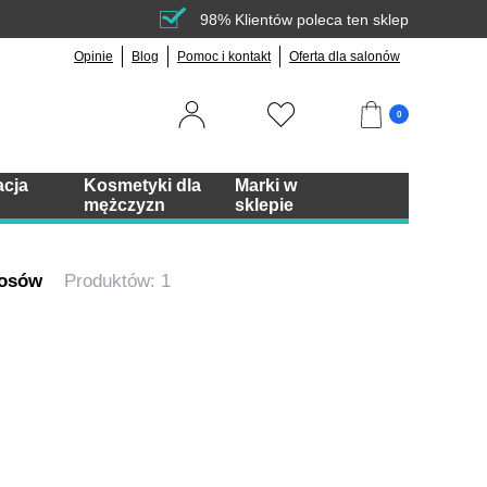
98% Klientów poleca ten sklep
Opinie
Blog
Pomoc i kontakt
Oferta dla salonów
0
acja
Kosmetyki dla
Marki w
mężczyzn
sklepie
łosów
Produktów: 1