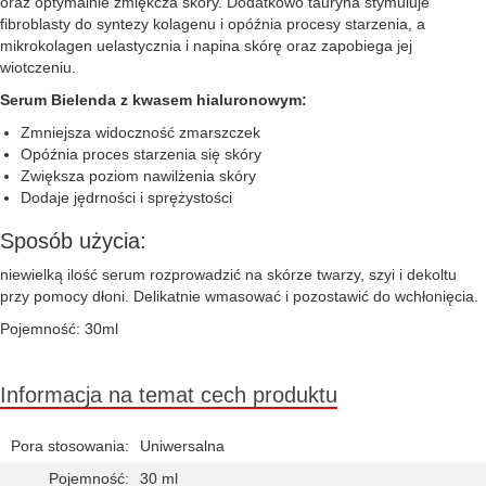
oraz optymalnie zmiękcza skóry. Dodatkowo tauryna stymuluje
fibroblasty do syntezy kolagenu i opóźnia procesy starzenia, a
mikrokolagen uelastycznia i napina skórę oraz zapobiega jej
wiotczeniu.
Serum Bielenda z kwasem hialuronowym:
Zmniejsza widoczność zmarszczek
Opóźnia proces starzenia się skóry
Zwiększa poziom nawilżenia skóry
Dodaje jędrności i sprężystości
Sposób użycia:
niewielką ilość serum rozprowadzić na skórze twarzy, szyi i dekoltu
przy pomocy dłoni. Delikatnie wmasować i pozostawić do wchłonięcia.
Pojemność: 30ml
Informacja na temat cech produktu
Pora stosowania:
Uniwersalna
Pojemność:
30 ml