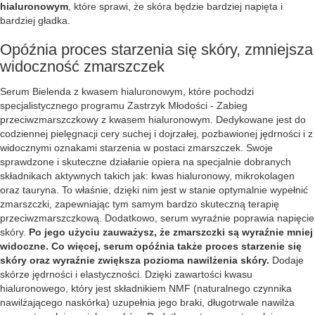
hialuronowym
, które sprawi, że skóra będzie bardziej napięta i
bardziej gładka.
Opóźnia proces starzenia się skóry, zmniejsza
widoczność zmarszczek
Serum Bielenda z kwasem hialuronowym, które pochodzi
specjalistycznego programu Zastrzyk Młodości - Zabieg
przeciwzmarszczkowy z kwasem hialuronowym. Dedykowane jest do
codziennej pielęgnacji cery suchej i dojrzałej, pozbawionej jędrności i z
widocznymi oznakami starzenia w postaci zmarszczek. Swoje
sprawdzone i skuteczne działanie opiera na specjalnie dobranych
składnikach aktywnych takich jak: kwas hialuronowy, mikrokolagen
oraz tauryna. To właśnie, dzięki nim jest w stanie optymalnie wypełnić
zmarszczki, zapewniając tym samym bardzo skuteczną terapię
przeciwzmarszczkową. Dodatkowo, serum wyraźnie poprawia napięcie
skóry.
Po jego użyciu zauważysz, że zmarszczki są wyraźnie mniej
widoczne. Co więcej, serum opóźnia także proces starzenie się
skóry oraz wyraźnie zwiększa pozioma nawilżenia skóry.
Dodaje
skórze jędrności i elastyczności. Dzięki zawartości kwasu
hialuronowego, który jest składnikiem NMF (naturalnego czynnika
nawilżającego naskórka) uzupełnia jego braki, długotrwale nawilża