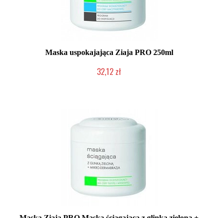
Maska uspokajająca Ziaja PRO 250ml
32,12 zł
Produkt wycofany
Maska Ziaja PRO Maska ściągająca z glinką zieloną +