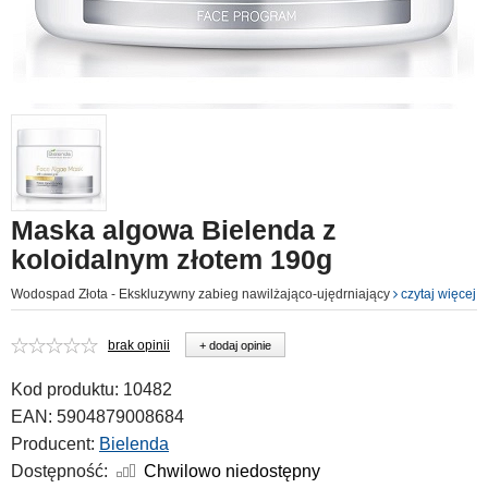
Maska algowa Bielenda z
koloidalnym złotem 190g
Wodospad Złota - Ekskluzywny zabieg nawilżająco-ujędrniający
czytaj więcej
brak opinii
+ dodaj opinie
Kod produktu:
10482
EAN:
5904879008684
Producent:
Bielenda
Dostępność:
Chwilowo niedostępny