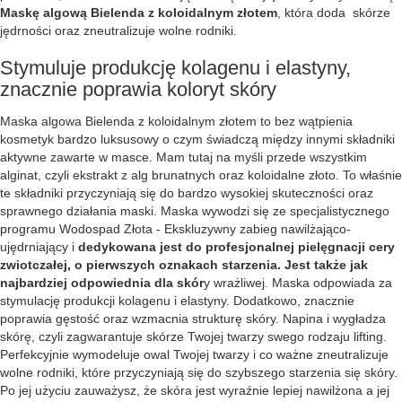
Maskę algową Bielenda z koloidalnym złotem
, która doda skórze
jędrności oraz zneutralizuje wolne rodniki.
Stymuluje produkcję kolagenu i elastyny,
znacznie poprawia koloryt skóry
Maska algowa Bielenda z koloidalnym złotem to bez wątpienia
kosmetyk bardzo luksusowy o czym świadczą między innymi składniki
aktywne zawarte w masce. Mam tutaj na myśli przede wszystkim
alginat, czyli ekstrakt z alg brunatnych oraz koloidalne złoto. To właśnie
te składniki przyczyniają się do bardzo wysokiej skuteczności oraz
sprawnego działania maski. Maska wywodzi się ze specjalistycznego
programu Wodospad Złota - Ekskluzywny zabieg nawilżająco-
ujędrniający i
dedykowana jest do profesjonalnej pielęgnacji cery
zwiotczałej, o pierwszych oznakach starzenia. Jest także jak
najbardziej odpowiednia dla skór
y wrażliwej. Maska odpowiada za
stymulację produkcji kolagenu i elastyny. Dodatkowo, znacznie
poprawia gęstość oraz wzmacnia strukturę skóry. Napina i wygładza
skórę, czyli zagwarantuje skórze Twojej twarzy swego rodzaju lifting.
Perfekcyjnie wymodeluje owal Twojej twarzy i co ważne zneutralizuje
wolne rodniki, które przyczyniają się do szybszego starzenia się skóry.
Po jej użyciu zauważysz, że skóra jest wyraźnie lepiej nawilżona a jej