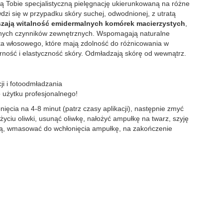
nią Tobie specjalistyczną pielęgnację ukierunkowaną na różne
dzi się w przypadku skóry suchej, odwodnionej, z utratą
kszają witalność emidermalnych komórek macierzystych
,
ystnych czynników zewnętrznych. Wspomagają naturalne
a włosowego, które mają zdolność do różnicowania w
drność i elastyczność skóry. Odmładzają skórę od wewnątrz.
ji i fotoodmładzania
 użytku profesjonalnego!
ięcia na 4-8 minut (patrz czasy aplikacji), następnie zmyć
ciu oliwki, usunąć oliwkę, nałożyć ampułkę na twarz, szyję
odą, wmasować do wchłonięcia ampułkę, na zakończenie