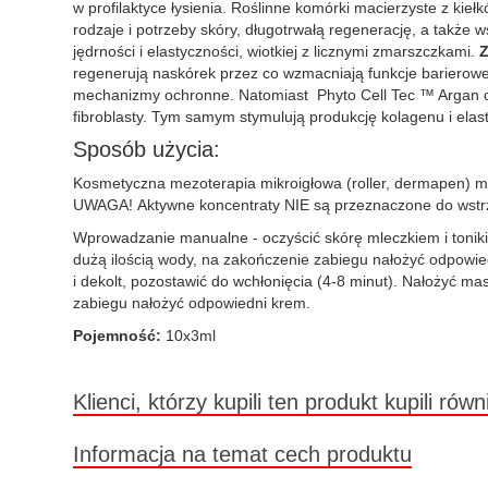
w profilaktyce łysienia. Roślinne komórki macierzyste z kie
rodzaje i potrzeby skóry, długotrwałą regenerację, a także
jędrności i elastyczności, wiotkiej z licznymi zmarszczkami.
Z
regenerują naskórek przez co wzmacniają funkcje barierowe
mechanizmy ochronne. Natomiast Phyto Cell Tec ™ Argan od
fibroblasty. Tym samym stymulują produkcję kolagenu i elas
Sposób użycia:
Kosmetyczna mezoterapia mikroigłowa (roller, dermapen) me
UWAGA! Aktywne koncentraty NIE są przeznaczone do wstrzy
Wprowadzanie manualne - oczyścić skórę mleczkiem i tonikiem
dużą ilością wody, na zakończenie zabiegu nałożyć odpowied
i dekolt, pozostawić do wchłonięcia (4-8 minut). Nałożyć
zabiegu nałożyć odpowiedni krem.
Pojemność:
10x3ml
Klienci, którzy kupili ten produkt kupili równ
Informacja na temat cech produktu