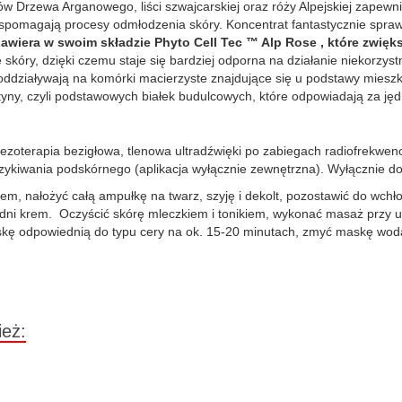
łków Drzewa Arganowego, liści szwajcarskiej oraz róży Alpejskiej zapew
 wspomagają procesy odmłodzenia skóry. Koncentrat fantastycznie spraw
awiera w swoim składzie Phyto Cell Tec ™ Alp Rose , które zwię
 skóry, dzięki czemu staje się bardziej odporna na działanie niekorz
działywają na komórki macierzyste znajdujące się u podstawy mieszk
tyny, czyli podstawowych białek budulcowych, które odpowiadają za ję
zoterapia bezigłowa, tlenowa ultradźwięki po zabiegach radiofrekwenc
kiwania podskórnego (aplikacja wyłącznie zewnętrzna). Wyłącznie do
, nałożyć całą ampułkę na twarz, szyję i dekolt, pozostawić do wchłon
ni krem. Oczyścić skórę mleczkiem i tonikiem, wykonać masaż przy uży
 maskę odpowiednią do typu cery na ok. 15-20 minutach, zmyć maskę w
ież: