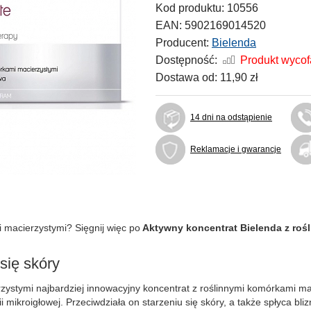
Kod produktu:
10556
EAN:
5902169014520
Producent:
Bielenda
Dostępność:
Produkt wyco
Dostawa od:
11,90 zł
14 dni na odstąpienie
Reklamacje i gwarancje
 macierzystymi? Sięgnij więc po
Aktywny koncentrat Bielenda z roś
się skóry
zystymi najbardziej innowacyjny koncentrat z roślinnymi komórkami m
ikroigłowej. Przeciwdziała on starzeniu się skóry, a także spłyca bliz