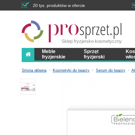
20 tys. produktów w ofercie
Sklep fryzjersko-kosmetyczny
Meble
Sprzęt
Kos
fryzjerskie
fryzjerski
wło
Strona główna
Kosmetyki do twarzy
Serum do twarzy
A