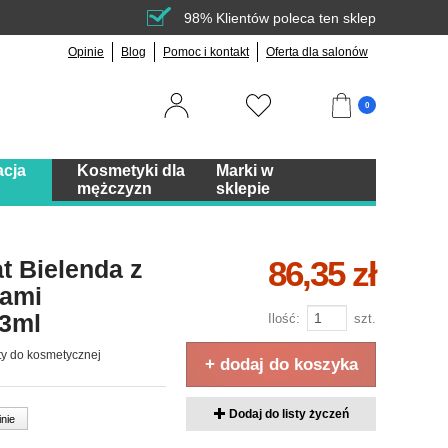
98% Klientów poleca ten sklep
Opinie
Blog
Pomoc i kontakt
Oferta dla salonów
0
acja
Kosmetyki dla
Marki w
mężczyzn
sklepie
86,35 zł
t Bielenda z
kami
x3ml
Ilość:
szt.
ty do kosmetycznej
+ dodaj do koszyka
Dodaj do listy życzeń
inie