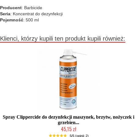
Producent
: Barbicide
Seria
: Koncentrat do dezynfekcji
Pojemność
: 500 ml
Klienci, którzy kupili ten produkt kupili również:
Spray Clippercide do dezynfekcji maszynek, brzytw, nożyczek i
grzebien...
45,15 zł
Duża ilość (wysyłka w 24h)
5/5 (opinii: 2)