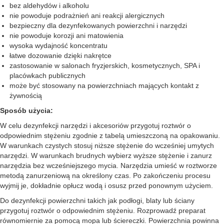
bez aldehydów i alkoholu
nie powoduje podrażnień ani reakcji alergicznych
bezpieczny dla dezynfekowanych powierzchni i narzędzi
nie powoduje korozji ani matowienia
wysoka wydajność koncentratu
łatwe dozowanie dzięki nakrętce
zastosowanie w salonach fryzjerskich, kosmetycznych, SPA i
placówkach publicznych
może być stosowany na powierzchniach mających kontakt z
żywnością
Sposób użycia:
W celu dezynfekcji narzędzi i akcesoriów przygotuj roztwór o
odpowiednim stężeniu zgodnie z tabelą umieszczoną na opakowaniu.
W warunkach czystych stosuj niższe stężenie do wcześniej umytych
narzędzi. W warunkach brudnych wybierz wyższe stężenie i zanurz
narzędzia bez wcześniejszego mycia. Narzędzia umieść w roztworze
metodą zanurzeniową na określony czas. Po zakończeniu procesu
wyjmij je, dokładnie opłucz wodą i osusz przed ponownym użyciem.
Do dezynfekcji powierzchni takich jak podłogi, blaty lub ściany
przygotuj roztwór o odpowiednim stężeniu. Rozprowadź preparat
równomiernie za pomocą mopa lub ściereczki. Powierzchnia powinna