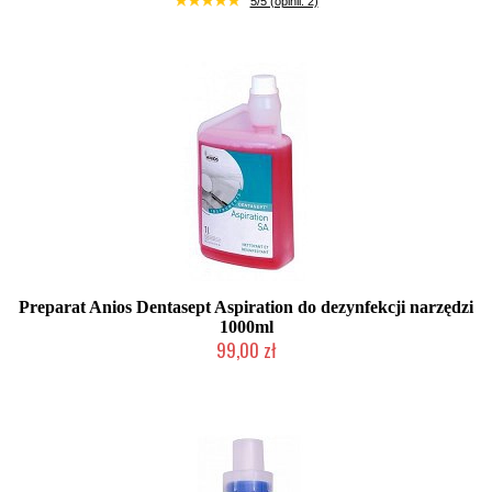
5/5 (opinii: 2)
Preparat Anios Dentasept Aspiration do dezynfekcji narzędzi
1000ml
99,00 zł
Produkt wycofany