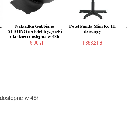
d
Nakładka Gabbiano
Fotel Panda Mini Ko III
STRONG na fotel fryzjerski
dziecięcy
dla dzieci dostępna w 48h
119,00 zł
1 898,21 zł
ta
Produkt wycofany
2-5 dni roboczych
a dostępne w 48h