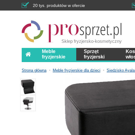
20 tys. produktów w ofercie
Sklep fryzjersko-kosmetyczny
Meble
Sprzęt
Kos
fryzjerskie
fryzjerski
wło
Strona główna
Meble fryzjerskie dla dzieci
Siedzisko Ayala