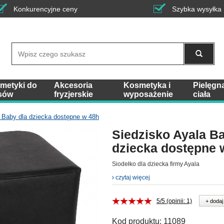
Konkurencyjne ceny
Szybka wysyłka
Wyszukaj
metyki do
Akcesoria
Kosmetyka i
Pielęgn
sów
fryzjerskie
wyposażenie
ciała
 Baby dla dziecka dostępne w 48h
Siedzisko Ayala B
dziecka dostępne 
Siodełko dla dziecka firmy Ayala
czytaj więcej
5/5 (opinii: 1)
+ dodaj
Kod produktu:
11089