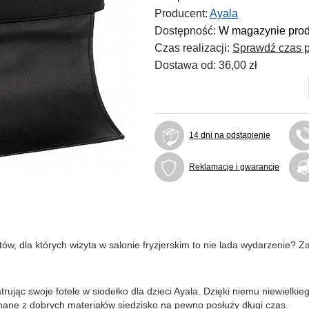
Producent:
Ayala
Dostępność:
W magazynie pro
Czas realizacji:
Sprawdź czas p
Dostawa od:
36,00 zł
14 dni na odstąpienie
Reklamacje i gwarancje
, dla których wizyta w salonie fryzjerskim to nie lada wydarzenie? Z
trując swoje fotele w siodełko dla dzieci Ayala. Dzięki niemu niewielk
konane z dobrych materiałów siedzisko na pewno posłuży długi czas.