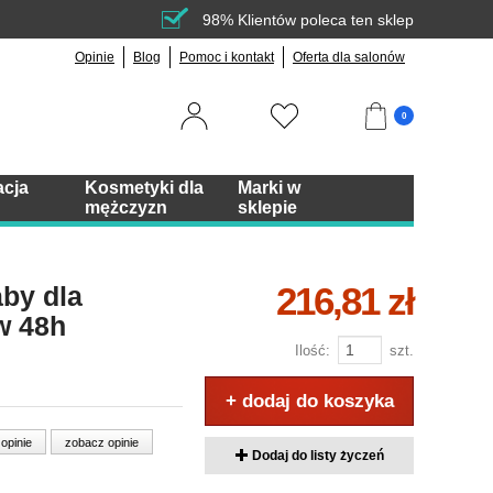
98% Klientów poleca ten sklep
Opinie
Blog
Pomoc i kontakt
Oferta dla salonów
0
acja
Kosmetyki dla
Marki w
mężczyzn
sklepie
216,81 zł
aby dla
w 48h
Ilość:
szt.
+ dodaj do koszyka
 opinie
zobacz opinie
Dodaj do listy życzeń