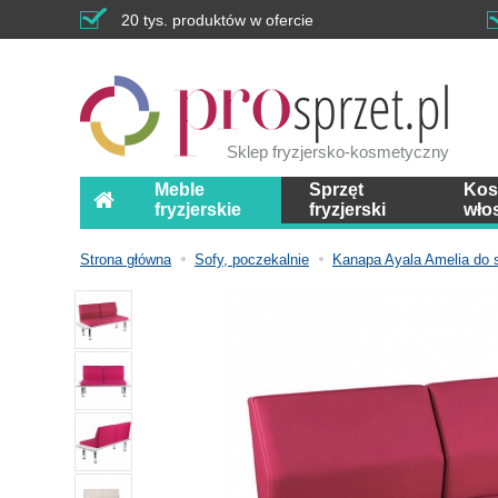
20 tys. produktów w ofercie
Sklep fryzjersko-kosmetyczny
Meble
Sprzęt
Kos
fryzjerskie
fryzjerski
wło
Strona główna
Sofy, poczekalnie
Kanapa Ayala Amelia do sa