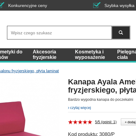
Konkurencyjne ceny
Szybka wysyłka
Wyszukaj
metyki do
Akcesoria
Kosmetyka i
Pielęgn
sów
fryzjerskie
wyposażenie
ciała
lonu fryzjerskiego, płyta laminat
Kanapa Ayala Amel
fryzjerskiego, płyt
Bardzo wygodna kanapa do poczekalni
czytaj więcej
5/5 (opinii: 1)
+ dodaj
Kod produktu:
3080/P