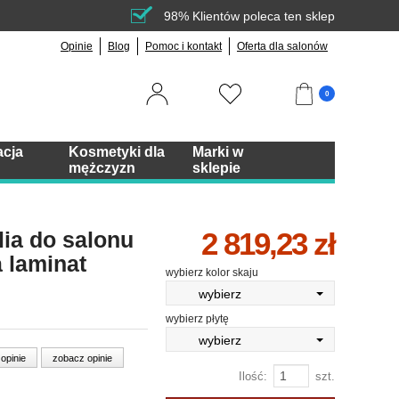
98% Klientów poleca ten sklep
Opinie
Blog
Pomoc i kontakt
Oferta dla salonów
0
acja
Kosmetyki dla
Marki w
mężczyzn
sklepie
2 819,23 zł
ia do salonu
a laminat
wybierz kolor skaju
wybierz
wybierz płytę
wybierz
 opinie
zobacz opinie
Ilość:
szt.