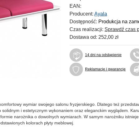
EAN:
Producent:
Ayala
Dostępność:
Produkcja na zamó
Czas realizacji:
Sprawdź czas p
Dostawa od:
252,00 zł
14 dni na odstąpienie
Reklamacje i gwarancje
i komfortowy wymiar swojego salonu fryzjerskiego. Dlatego też przedst
rdzo solidnym i estetycznym wykonaniem oraz eleganckim wyglądem. K
formie narożnika o dowolnych wymiarach. W samym narożniku istnieje
edstawionych kolorach płyty meblowej.