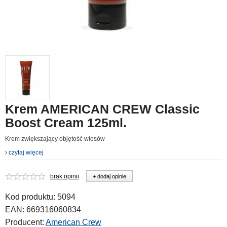
Krem AMERICAN CREW Classic
Boost Cream 125ml.
Krem zwiększający objętość włosów
czytaj więcej
brak opinii
+ dodaj opinie
Kod produktu:
5094
EAN:
669316060834
Producent:
American Crew