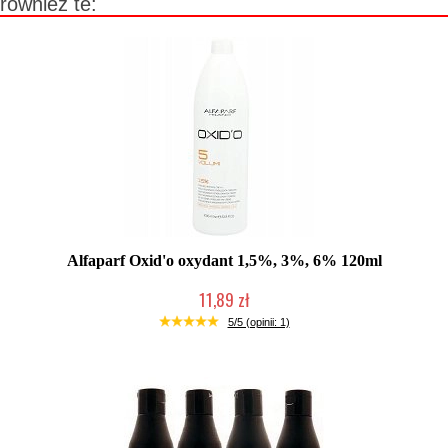
również te:
Alfaparf Oxid'o oxydant 1,5%, 3%, 6% 120ml
11,89 zł
Duża ilość (wysyłka w 24h)
5/5 (opinii: 1)