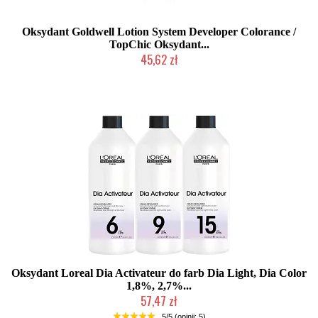
Oksydant Goldwell Lotion System Developer Colorance /
TopChic Oksydant...
45,62 zł
2-5 dni roboczych
Oksydant Loreal Dia Activateur do farb Dia Light, Dia Color
1,8%, 2,7%...
57,47 zł
Duża ilość (wysyłka w 24h)
5/5 (opinii: 5)