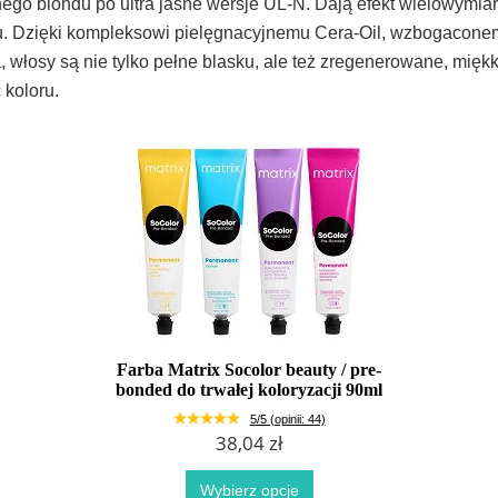
ego blondu po ultra jasne wersje UL-N. Dają efekt wielowymia
u. Dzięki kompleksowi pielęgnacyjnemu Cera-Oil, wzbogacone
a, włosy są nie tylko pełne blasku, ale też zregenerowane, miękk
koloru.
Farba Matrix Socolor beauty / pre-
bonded do trwałej koloryzacji 90ml
5/5 (opinii: 44)
38,04 zł
Wybierz opcje