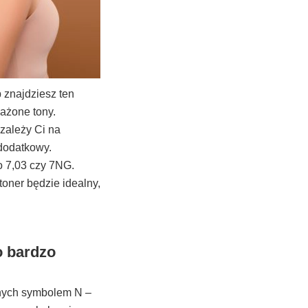
 znajdziesz ten
ażone tony.
 zależy Ci na
dodatkowy.
ko 7,03 czy 7NG.
toner będzie idealny,
o bardzo
onych symbolem N –