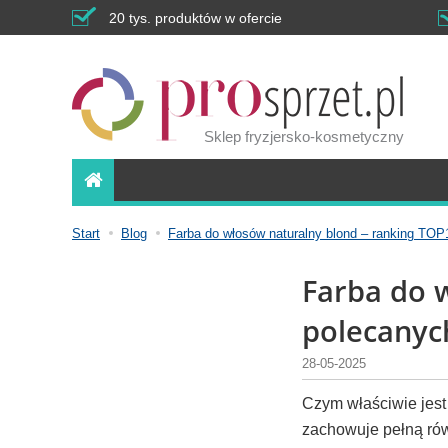
20 tys. produktów w ofercie
Sklep fryzjersko-kosmetyczny
Start
Blog
Farba do włosów naturalny blond – ranking TO
Farba do 
polecanyc
28-05-2025
Czym właściwie jest 
zachowuje pełną r