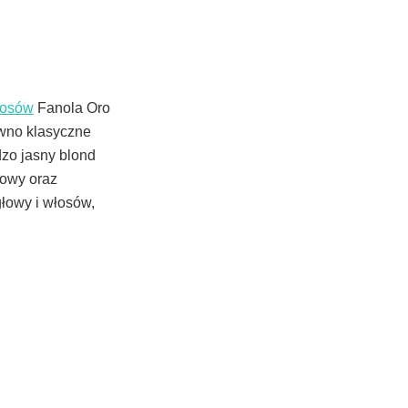
łosów
Fanola Oro
ówno klasyczne
dzo jasny blond
nowy oraz
głowy i włosów,