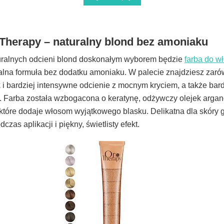
 Therapy – naturalny blond bez amoniaku
turalnych odcieni blond doskonałym wyborem będzie
farba do w
alna formuła bez dodatku amoniaku. W palecie znajdziesz zar
k i bardziej intensywne odcienie z mocnym kryciem, a także bar
. Farba została wzbogacona o keratynę, odżywczy olejek arga
 które dodaje włosom wyjątkowego blasku. Delikatna dla skóry 
zas aplikacji i piękny, świetlisty efekt.