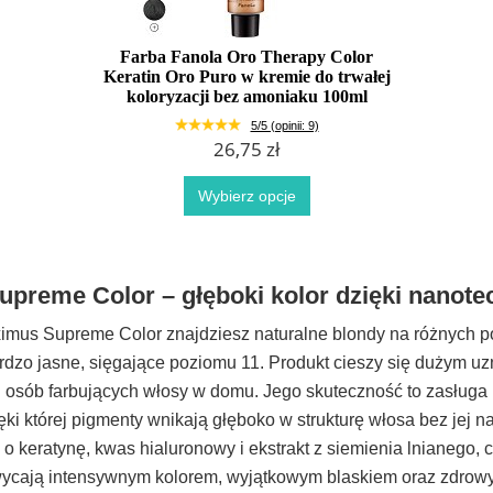
Farba Fanola Oro Therapy Color
Keratin Oro Puro w kremie do trwałej
koloryzacji bez amoniaku 100ml
5/5 (opinii: 9)
26,75 zł
Wybierz opcje
upreme Color – głęboki kolor dzięki nanote
ximus Supreme Color znajdziesz naturalne blondy na różnych 
rdzo jasne, sięgające poziomu 11. Produkt cieszy się dużym 
k i osób farbujących włosy w domu. Jego skuteczność to zasługa
ęki której pigmenty wnikają głęboko w strukturę włosa bez jej n
 keratynę, kwas hialuronowy i ekstrakt z siemienia lnianego, 
wycają intensywnym kolorem, wyjątkowym blaskiem oraz zdrow