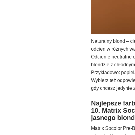
Naturalny blond – ci
odcień w różnych wa
Odcienie neutralne o
blondzie z chłodnym
Przykładowo: popiela
Wybierz też odpowied
gdy chcesz jedynie 
Najlepsze far
10. Matrix So
jasnego blon
Matrix Socolor Pre-