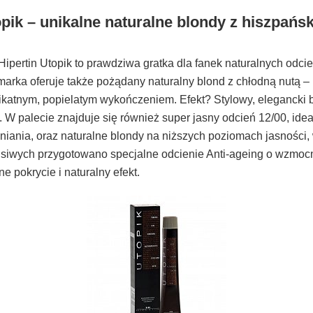
opik – unikalne naturalne blondy z hiszpańs
Hipertin Utopik to prawdziwa gratka dla fanek naturalnych odci
arka oferuje także pożądany naturalny blond z chłodną nutą – 
likatnym, popielatym wykończeniem. Efekt? Stylowy, elegancki 
 W palecie znajduje się również super jasny odcień 12/00, idea
niania, oraz naturalne blondy na niższych poziomach jasności,
 siwych przygotowano specjalne odcienie Anti-ageing o wzmocn
e pokrycie i naturalny efekt.