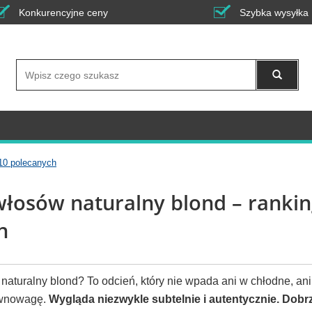
Konkurencyjne ceny
Szybka wysyłka
Wyszukaj
P10 polecanych
włosów naturalny blond – ranki
h
naturalny blond? To odcień, który nie wpada ani w chłodne, ani
ównowagę.
Wygląda niezwykle subtelnie i autentycznie. Dobr