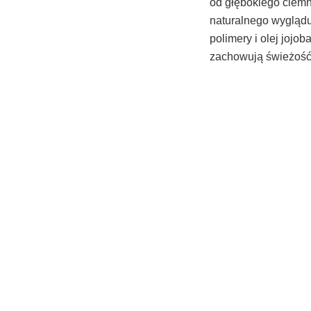
od głębokiego ciemn
naturalnego wygląd
polimery i olej jojob
zachowują świeżość 