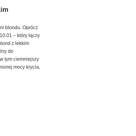
kim
eni blondu. Oprócz
10.01 – który łączy
blond z lekkim
lny do
 w tym ciemniejszy
ionej mocy krycia,