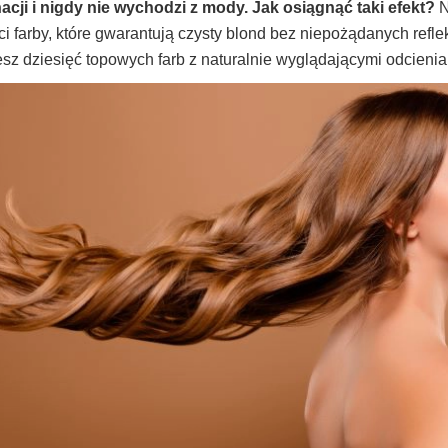
cji i nigdy nie wychodzi z mody. Jak osiągnąć taki efekt?
N
ci farby, które gwarantują czysty blond bez niepożądanych ref
esz dziesięć topowych farb z naturalnie wyglądającymi odcienia