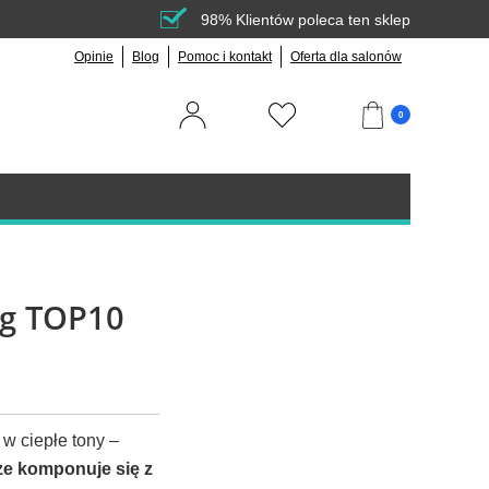
98% Klientów poleca ten sklep
Opinie
Blog
Pomoc i kontakt
Oferta dla salonów
0
ng TOP10
 w ciepłe tony –
ze komponuje się z