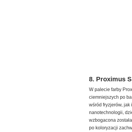
8. Proximus S
W palecie farby Pro
ciemniejszych po ba
wśród fryzjerów, ja
nanotechnologii, dzi
wzbogacona została o
po koloryzacji zach