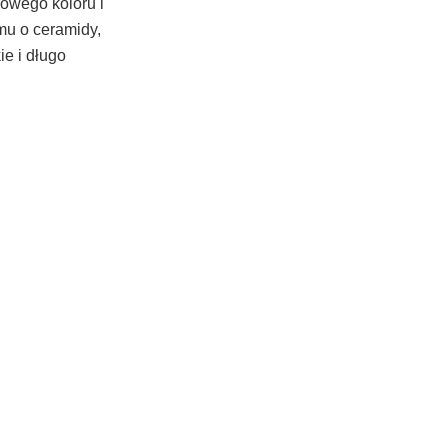
rowego koloru i
mu o ceramidy,
ie i długo