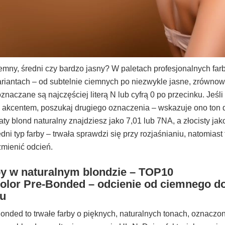
emny, średni czy bardzo jasny? W paletach profesjonalnych farb
riantach – od subtelnie ciemnych po niezwykle jasne, zrównow
znaczane są najczęściej literą N lub cyfrą 0 po przecinku. Jeśli
 akcentem, poszukaj drugiego oznaczenia – wskazuje ono ton 
ty blond naturalny znajdziesz jako 7,01 lub 7NA, a złocisty ja
ni typ farby – trwała sprawdzi się przy rozjaśnianiu, natomiast 
zmienić odcień.
by w naturalnym blondzie – TOP10
color Pre-Bonded – odcienie od ciemnego d
du
Bonded to trwałe farby o pięknych, naturalnych tonach, oznacz