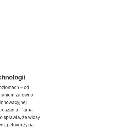
chnologii
poziomach – od
uznaniem zarówno
 innowacyjnej
aruszania. Farba
co sprawia, że włosy
ym, pełnym życia