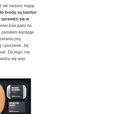
też tak możesz mając
 do brody są bardzo
 sprawdzi się w
oniecznie patrz na
 z zarostem każdego
 ceramiczną
ę i puszenie. Jej
wać. Do tego, ma
awdza się więc