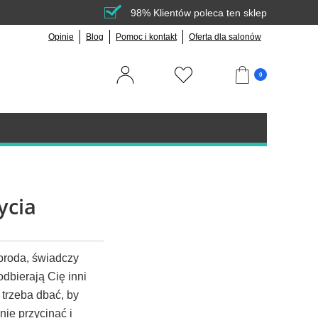
98% Klientów poleca ten sklep
Opinie
Blog
Pomoc i kontakt
Oferta dla salonów
0
ycia
 broda, świadczy
odbierają Cię inni
 trzeba dbać, by
nie przycinać i