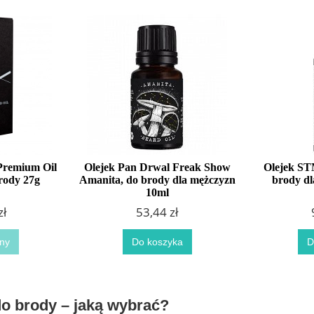
Premium Oil
Olejek Pan Drwal Freak Show
Olejek ST
brody 27g
Amanita, do brody dla mężczyzn
brody dl
10ml
zł
53,44 zł
ny
Do koszyka
D
o brody – jaką wybrać?