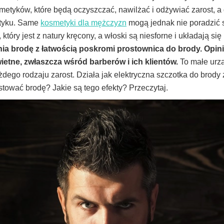
etyków, które będą oczyszczać, nawilżać i odżywiać zarost, a 
dotyku. Same
kosmetyki dla mężczyzn
mogą jednak nie poradzić 
 który jest z natury kręcony, a włoski są niesforne i układają s
nia brodę z łatwością poskromi prostownica do brody. Opini
ietne, zwłaszcza wśród barberów i ich klientów.
To małe urz
dego rodzaju zarost. Działa jak elektryczna szczotka do brody
stować brodę? Jakie są tego efekty? Przeczytaj.