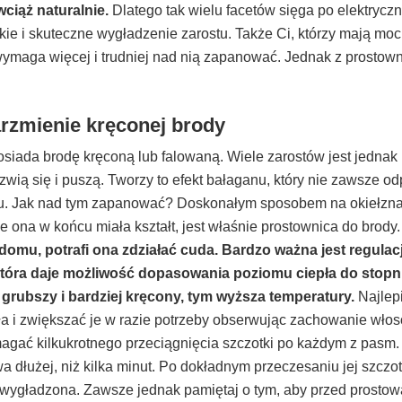
wciąż naturalnie.
Dlatego tak wielu facetów sięga po elektryczn
kie i skuteczne wygładzenie zarostu. Także Ci, którzy mają mo
wymaga więcej i trudniej nad nią zapanować. Jednak z prostowni
rzmienie kręconej brody
iada brodę kręconą lub falowaną. Wiele zarostów jest jednak
zwią się i puszą. Tworzy to efekt bałaganu, który nie zawsze 
tu. Jak nad tym zapanować? Doskonałym sposobem na okiełznan
e ona w końcu miała kształt, jest właśnie prostownica do brody
 domu, potrafi ona zdziałać cuda. Bardzo ważna jest regula
która daje możliwość dopasowania poziomu ciepła do stopni
 grubszy i bardziej kręcony, tym wyższa temperatury.
Najlepi
pła i zwiększać je w razie potrzeby obserwując zachowanie wło
gać kilkukrotnego przeciągnięcia szczotki po każdym z pasm. N
wa dłużej, niż kilka minut. Po dokładnym przeczesaniu jej szczo
 wygładzona. Zawsze jednak pamiętaj o tym, aby przed prostow