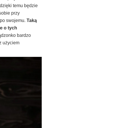
dzięki temu będzie
sobie przy
ię po swojemu.
Taką
e o tych
ądzonko bardzo
 z użyciem