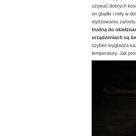
używać dobrych kosm
on gładki i miły w 
stylizowaniu zarostu,
trudną do okiełzna
urządzeniach są św
szybko wygładza każ
temperatury. Jak pro