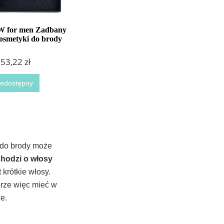
W for men Zadbany
osmetyki do brody
53,22 zł
iedostępny
a do brody może
chodzi o włosy
krótkie włosy.
brze więc mieć w
ce.