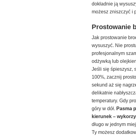
dokładnie ją wysusz
możesz zniszczyć i p
Prostowanie b
Jak prostowanie bro
wysuszyć. Nie prost
profesjonalnym szamp
odżywką lub olejkie
Jeśli się śpieszysz
100%, zacznij prost
sekund aż się nagrze
delikatnie nabłyszc
temperatury. Gdy pro
góry w dół.
Pasma po
kierunek – wykorzy
długo w jednym miej
Ty możesz dodatkow