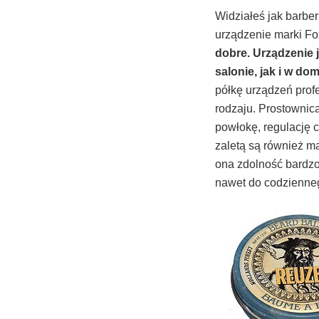
Widziałeś jak barber
urządzenie marki F
dobre. Urządzenie 
salonie, jak i w d
półkę urządzeń profe
rodzaju. Prostownic
powłokę, regulację c
zaletą są również m
ona zdolność bardzo
nawet do codzienne