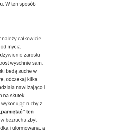
tu. W ten sposób
 należy całkowicie
 od mycia
odżywienie zarostu
arost wyschnie sam.
ski będą suche w
ę, odczekaj kilka
adziała nawilżająco i
m na skutek
t wykonując ruchy z
„pamiętać” ten
 w bezruchu zbyt
adka i uformowana, a