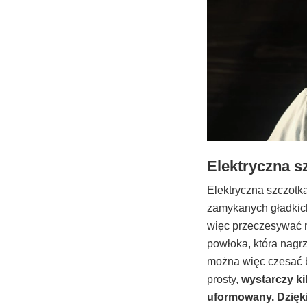
Elektryczna sz
Elektryczna szczotk
zamykanych gładkich
więc przeczesywać ni
powłoka, która nagr
można więc czesać br
prosty,
wystarczy ki
uformowany. Dzięki 