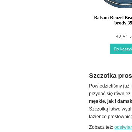
Balsam Reuzel Be
brody 3
32,51 z
Do koszy
Szczotka prost
Powiedzieliśmy już 
przydać się również 
męskie, jak i damsk
Szczotką łatwo wygła
łazience prostownicę 
Zobacz też:
odsiwia