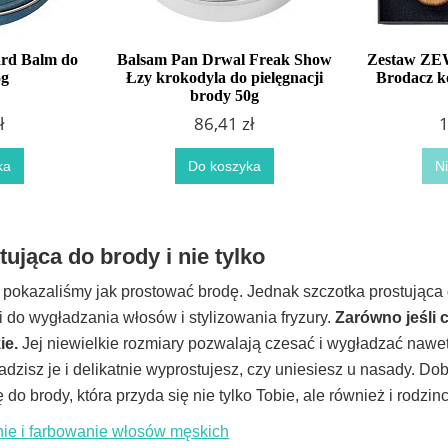
ard Balm do
Balsam Pan Drwal Freak Show
Zestaw ZE
5g
Łzy krokodyla do pielęgnacji
Brodacz k
brody 50g
ł
86,41 zł
1
ka
Do koszyka
N
ująca do brody i nie tylko
i pokazaliśmy jak prostować brodę. Jednak szczotka prostując
i do wygładzania włosów i stylizowania fryzury.
Zarówno jeśli 
ie.
Jej niewielkie rozmiary pozwalają czesać i wygładzać nawet 
dzisz je i delikatnie wyprostujesz, czy uniesiesz u nasady. Do
do brody, która przyda się nie tylko Tobie, ale również i rodzin
nie i farbowanie włosów męskich