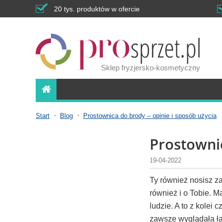
20 tys. produktów w ofercie
Sklep fryzjersko-kosmetyczny
Start
Blog
Prostownica do brody – opinie i sposób użycia
Prostownic
19-04-2022
Ty również nosisz za
również i o Tobie. M
ludzie. A to z kolei
zawsze wyglądała ład