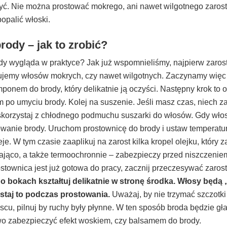
yć. Nie można prostować mokrego, ani nawet wilgotnego zaros
opalić włoski.
rody – jak to zrobić?
dy wygląda w praktyce? Jak już wspomnieliśmy, najpierw zarost
ujemy włosów mokrych, czy nawet wilgotnych. Zaczynamy więc
onem do brody, który delikatnie ją oczyści. Następny krok to 
m po umyciu brody. Kolej na suszenie. Jeśli masz czas, niech z
, skorzystaj z chłodnego podmuchu suszarki do włosów. Gdy wło
owanie brody. Uruchom prostownicę do brody i ustaw temperatur
je. W tym czasie zaaplikuj na zarost kilka kropel olejku, który z
zająco, a także termoochronnie – zabezpieczy przed niszczenie
stownica jest już gotowa do pracy, zacznij przeczesywać zaros
 bokach kształtuj delikatnie w stronę środka. Włosy będą 
staj to podczas prostowania.
Uważaj, by nie trzymać szczotki
scu, pilnuj by ruchy były płynne. W ten sposób broda będzie gł
o zabezpieczyć efekt woskiem, czy balsamem do brody.