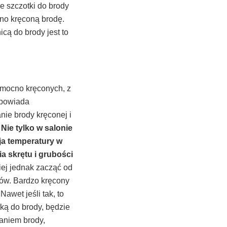
e szczotki do brody
cno kręconą brodę.
cą do brody jest to
 mocno kręconych, z
odpowiada
ie brody kręconej i
.
Nie tylko w salonie
cja temperatury w
a skrętu i grubości
ej jednak zacząć od
sów. Bardzo kręcony
awet jeśli tak, to
tką do brody, będzie
aniem brody,