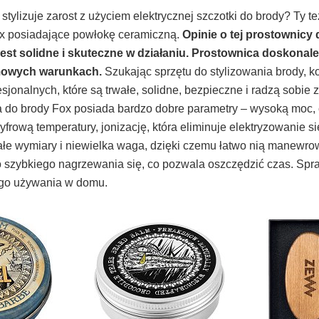
 stylizuje zarost z użyciem elektrycznej szczotki do brody? Ty 
ox posiadające powłokę ceramiczną.
Opinie o tej prostownicy
jest solidne i skuteczne w działaniu. Prostownica doskonale
omowych warunkach.
Szukając sprzętu do stylizowania brody, k
sjonalnych, które są trwałe, solidne, bezpieczne i radzą sobie
a do brody Fox posiada bardzo dobre parametry – wysoką moc,
yfrową temperatury, jonizację, która eliminuje elektryzowanie si
ałe wymiary i niewielka waga, dzięki czemu łatwo nią manewro
 szybkiego nagrzewania się, co pozwala oszczędzić czas. Spr
go używania w domu.