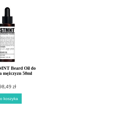
MNT Beard Oil do
a mężczyzn 50ml
98,49 zł
o koszyka