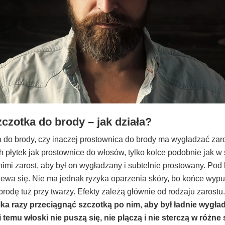
czotka do brody – jak działa?
a do brody, czy inaczej prostownica do brody ma wygładzać zar
 płytek jak prostownice do włosów, tylko kolce podobnie jak w
mi zarost, aby był on wygładzany i subtelnie prostowany. Pod 
zewa się. Nie ma jednak ryzyka oparzenia skóry, bo końce wypu
odę tuż przy twarzy. Efekty zależą głównie od rodzaju zarostu. 
lka razy przeciągnąć szczotką po nim, aby był ładnie wygła
temu włoski nie puszą się, nie plączą i nie sterczą w różne