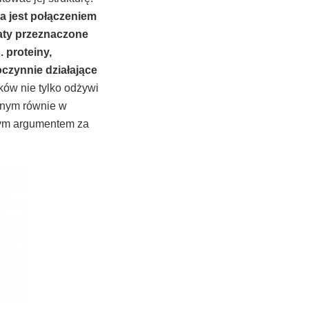
ta jest połączeniem
raty przeznaczone
 proteiny,
oczynnie działające
ów nie tylko odżywi
cznym równie w
nym argumentem za