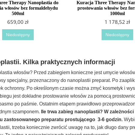
ree Therapy Nanoplastia do
Kuracja Three Therapy Nan
ia włosów bez formaldehydu
prostowania włosów bez fo
500ml
1000ml
659,00 zł
1 178,52 zł
Niedostępny
Niedostępny
lastii. Kilka praktycznych informacji
lastia włosów? Przed zabiegiem konieczne jest umycie włosów.
sy specjalny, przeznaczony do nanoplastii preparat. Po zaapl
ek ochronny. Po określonym czasie można zmyć kosmetyk i wys
iegu jest dokładne prostowanie włosów za pomocą prostownicy 
 pasmo po paśmie. Ostatnim etapem prawidłowo przeprowadzonej
odnym szamponem.
Ile trwa zabieg nanoplastii? W zależności
ju zastosowanego preparatu prostującego 3-6 godzin.
Wybie
astii, trzeba koniecznie zwrócić uwagę na to, jak długo dany p