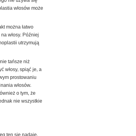
ego nie używa się
oplastia włosów może
akt można łatwo
 na włosy. Później
oplastii utrzymują
ie tańsze niż
 włosy, spiąć je, a
nowym prostowaniu
pinania włosów.
ównież o tym, że
Jednak nie wszystkie
g ten się nadaje.