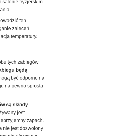
salonie fryzjerskim.
ania.
rowadzić ten
ganie zaleceń
acją temperatury.
obu tych zabiegów
zabiegu będą
 mogą być odporne na
egu na pewno sprosta
ów są składy
żywany jest
nieprzyjemny zapach.
 nie jest dozwolony