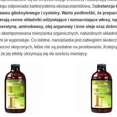
iegu odpowiada karbocysteina oksoacetamidowa. S
ubstancja 
asu glioksylowego i cysteiny. Warto podkreślić, że prepa
erają cenne składniki odżywiające i wzmacniające włosy, np.
keratynę, aminokwasy, olej arganowy i inne oleje oraz dobr
skomponowana mieszanka organicznych, naturalnych składnik
że je wyprostuje. Co istotne, nanoplastia jest zabiegiem skute
ocno skręconych, które nie są podatne na prostowanie. Kolej
, że jej efekty utrzymują się do sześciu miesięcy.