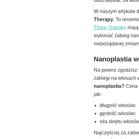
oddziaływać na włos
W naszym artykule d
Therapy
. To renomo
Three Therapy
mają 
wykonać zabieg nano
niepożądanej zmiany
Nanoplastia w
Na pewno zgodzisz s
zabiegi na włosach 
nanoplastia?
Cena m
jak:
długość włosów;
gęstość włosów;
siła skrętu włosów
Najczęściej za zabie