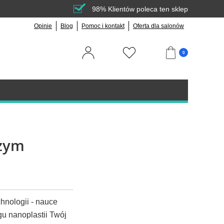
98% Klientów poleca ten sklep
Opinie
Blog
Pomoc i kontakt
Oferta dla salonów
0
czym
hnologii - nauce
u nanoplastii Twój