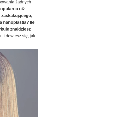
tosowania żadnych
popularna niż
c zaskakującego,
a nanoplastia? Ile
kule znajdziesz
 i dowiesz się, jak