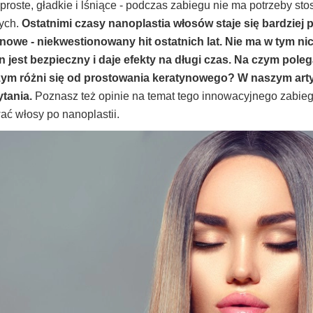
proste, gładkie i lśniące - podczas zabiegu nie ma potrzeby s
nych.
Ostatnimi czasy nanoplastia włosów staje się bardziej 
nowe - niekwestionowany hit ostatnich lat. Nie ma w tym ni
 jest bezpieczny i daje efekty na długi czas. Na czym poleg
czym różni się od prostowania keratynowego? W naszym arty
tania.
Poznasz też opinie na temat tego innowacyjnego zabiegu
ć włosy po nanoplastii.