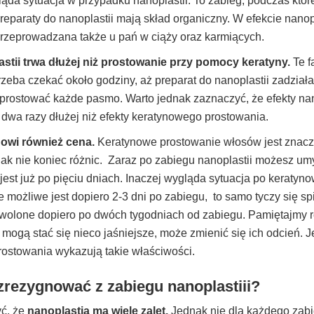
ląda sytuacja w przypadku nanoplastii. To zabieg, podczas któr
 Preparaty do nanoplastii mają skład organiczny. W efekcie nan
 przeprowadzana także u pań w ciąży oraz karmiących.
stii trwa dłużej niż prostowanie przy pomocy keratyny.
Te f
rzeba czekać około godziny, aż preparat do nanoplastii zadziała
prostować każde pasmo. Warto jednak zaznaczyć, że efekty nan
li dwa razy dłużej niż efekty keratynowego prostowania.
owi również cena.
Keratynowe prostowanie włosów jest znaczn
ak nie koniec różnic. Zaraz po zabiegu nanoplastii możesz umyć
jest już po pięciu dniach. Inaczej wygląda sytuacja po keraty
 możliwe jest dopiero 2-3 dni po zabiegu, to samo tyczy się s
wolone dopiero po dwóch tygodniach od zabiegu. Pamiętajmy r
 mogą stać się nieco jaśniejsze, może zmienić się ich odcień. 
rostowania wykazują takie właściwości.
zrezygnować z zabiegu nanoplastiii?
yć, że
nanoplastia ma wiele zalet.
Jednak nie dla każdego zabie