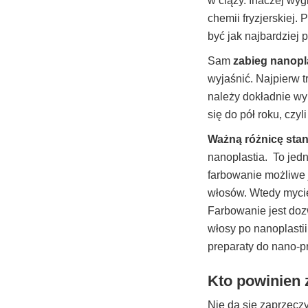
w ciąży. Inaczej wyg
chemii fryzjerskiej.
być jak najbardziej
Sam
zabieg nanopla
wyjaśnić. Najpierw t
należy dokładnie wy
się do pół roku, czy
Ważną różnicę stan
nanoplastia. To jedn
farbowanie możliwe 
włosów. Wtedy mycie
Farbowanie jest doz
włosy po nanoplastii
preparaty do nano-p
Kto powinien 
Nie da się zaprzecz