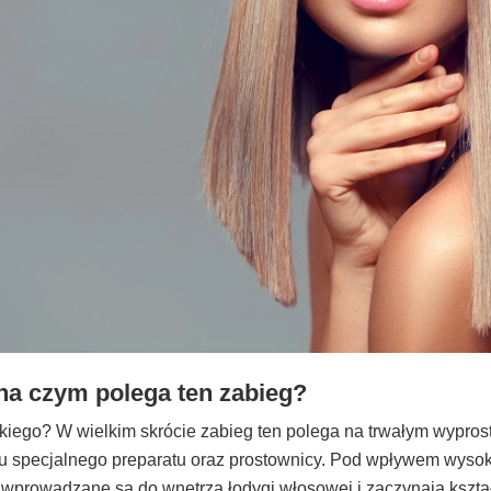
 na czym polega ten zabieg?
takiego? W wielkim skrócie zabieg ten polega na trwałym wypro
u specjalnego preparatu oraz prostownicy. Pod wpływem wysok
wprowadzane są do wnętrza łodygi włosowej i zaczynają kształt