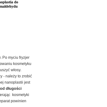
oplastia do
rmaldehydu
 Po myciu fryzjer
ikowaniu kosmetyku
uszyć włosy.
- należy to zrobić
 nanoplastii jest
 od długości
rając kosmetyki
reparat powinien