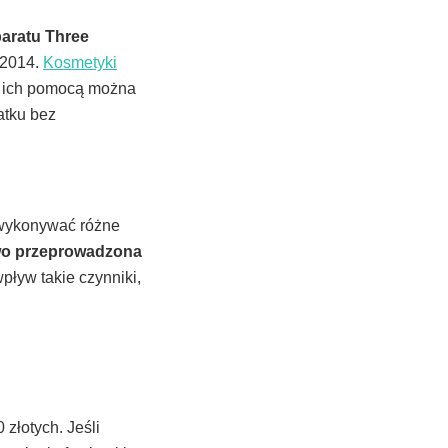
paratu Three
 2014.
Kosmetyki
Z ich pomocą można
atku bez
 wykonywać różne
owo przeprowadzona
pływ takie czynniki,
złotych. Jeśli