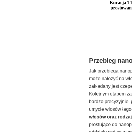
Kuracja Th
prostowan
Przebieg nanop
Jak przebiega nanop
może nałożyć na wło
zakładany jest czep
Kolejnym etapem zab
bardzo precyzyjnie,
umycie włosów łag
włosów oraz rodza
prostujące do nanopl