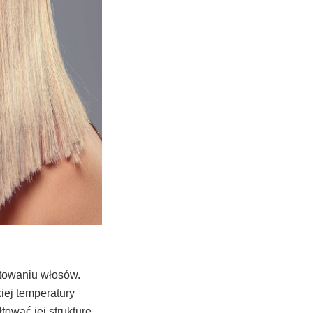
stowaniu włosów.
iej temperatury
ować jej strukturę.