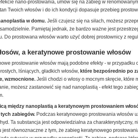
efekcie nano-prostowania, umów się na zabieg w renomowanym 
stan Twoich włosów i do ich kondycji dopasuje przebieg prostow
 nanoplastia w domu.
Jeśli czujesz się na siłach, możesz przep
samodzielnie. Pamiętaj jednak, że bardzo ważne jest przestrze
u. Do prostowana włosów warto użyć dobrej prostownicy z regul
łosów, a keratynowe prostowanie włosów
ynowe prostowanie włosów mają podobne efekty - w przypadku 
ostych, lśniących, gładkich włosów,
które bezpośrednio po 
e, wzmocnione.
Jeśli chodzi o włosy o mocnym skręcie, które
nie, możesz zastanowić się nad nanoplastią - efekt tego zabi
m.
icą między nanoplastią a keratynowym prostowaniem włos
 tych zabiegów.
Podczas keratynowego prostowania włosów u
ehyd. Ta substancja jest odpowiedzialna za charakterystyczny, 
 jest równoznaczne z tym, że zabieg keratynowego prostowania