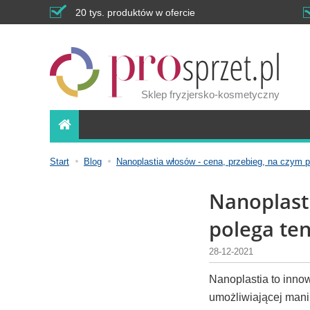
20 tys. produktów w ofercie
Sklep fryzjersko-kosmetyczny
Start
Blog
Nanoplastia włosów - cena, przebieg, na czym p
Nanoplast
polega ten
28-12-2021
Nanoplastia to inno
umożliwiającej mani