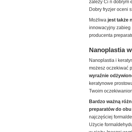
zależy Ci n dobrym 
Dobry fryzjer oceni 
Możliwa
jest także
innowacyjny zabieg 
producenta preparat
Nanoplastia w
Nanoplastia i kerat
możesz oczekiwać pr
wyraźnie odżywion
keratynowe prostowa
Twoim oczekiwanio
Bardzo ważną różn
preparatów do obu
najczęściej formald
Użycie formaldehydu