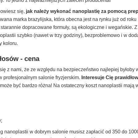
y. To jedno z najważniejszych zaleceń producenta!
owiesz się,
jak należy wykonać nanoplastię za pomocą pre
wana marka brazylijska, która obecna jest na rynku już od roku
starannie dopracowane formuły, są ekologiczne i wegańskie. 
plastii szybko (nawet w trzy godziny), bezproblemowo i w dod
 koloru.
łosów - cena
ię z nami, że ze względu na bezpieczeństwo najlepiej byłoby
w profesjonalnym salonie fryzjerskim.
Interesuje Cię prawidł
oże być bardzo różna! Na ostateczny koszt nanoplastii mają w
;
g nanoplastii w dobrym salonie musisz zapłacić od 350 do 1000 