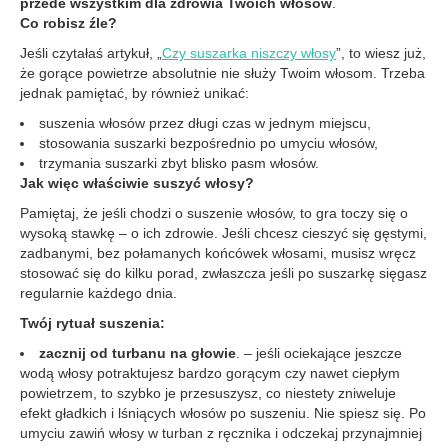
przede wszystkim dla zdrowia Twoich włosów
.
Co robisz źle?
Jeśli czytałaś artykuł, „
Czy suszarka niszczy włosy
”, to wiesz już,
że gorące powietrze absolutnie nie służy Twoim włosom. Trzeba
jednak pamiętać, by również unikać:
suszenia włosów przez długi czas w jednym miejscu,
stosowania suszarki bezpośrednio po umyciu włosów,
trzymania suszarki zbyt blisko pasm włosów.
Jak więc właściwie suszyć włosy?
Pamiętaj, że jeśli chodzi o suszenie włosów, to gra toczy się o
wysoką stawkę – o ich zdrowie. Jeśli chcesz cieszyć się gęstymi,
zadbanymi, bez połamanych końcówek włosami, musisz wręcz
stosować się do kilku porad, zwłaszcza jeśli po suszarkę sięgasz
regularnie każdego dnia.
Twój rytuał suszenia:
zacznij od turbanu na głowie
. – jeśli ociekające jeszcze
wodą włosy potraktujesz bardzo gorącym czy nawet ciepłym
powietrzem, to szybko je przesuszysz, co niestety zniweluje
efekt gładkich i lśniących włosów po suszeniu. Nie spiesz się. Po
umyciu zawiń włosy w turban z ręcznika i odczekaj przynajmniej