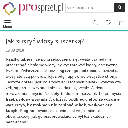
Wyszukaj
Menu
Jak suszyć włosy suszarką?
19-09-2018
Rzadko tak jest, że po przebudzeniu się, wystarczy jedynie
przeczesać niesforne włosy, by wyczarować ładną, estetyczną
fryzurę. Zwłaszcza jeśli bez magicznego podkręcania szczotką,
włosy sterczą jak druty bądź odginają się we wszystkie strony.
Jeszcze gorzej, jeśli po stosowaniu różnych pianek, wosków czy
żeli, są przetłuszczone i nie układają się wcale. Jedyne
rozwiązanie – mycie. Niestety, to dopiero początek, bo po myciu,
trzeba włosy wygładzić, ułożyć, podkręcić albo zwyczajnie
wysuszyć, by mokrych nie zapinać w kok, warkocz czy
kucyk
. Program mycie i suszenie, jest wręcz niemal
obowiązkowy, jak go przeprowadzić, by był też skuteczny i
bezpieczny?