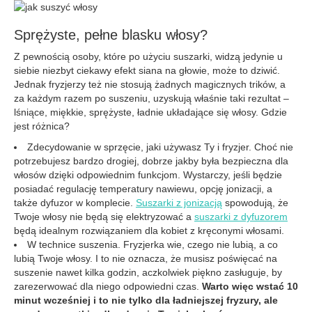
Sprężyste, pełne blasku włosy?
Z pewnością osoby, które po użyciu suszarki, widzą jedynie u
siebie niezbyt ciekawy efekt siana na głowie, może to dziwić.
Jednak fryzjerzy też nie stosują żadnych magicznych trików, a
za każdym razem po suszeniu, uzyskują właśnie taki rezultat –
lśniące, miękkie, sprężyste, ładnie układające się włosy. Gdzie
jest różnica?
Zdecydowanie w sprzęcie, jaki używasz Ty i fryzjer. Choć nie
potrzebujesz bardzo drogiej, dobrze jakby była bezpieczna dla
włosów dzięki odpowiednim funkcjom. Wystarczy, jeśli będzie
posiadać regulację temperatury nawiewu, opcję jonizacji, a
także dyfuzor w komplecie.
Suszarki z jonizacją
spowodują, że
Twoje włosy nie będą się elektryzować a
suszarki z dyfuzorem
będą idealnym rozwiązaniem dla kobiet z kręconymi włosami.
W technice suszenia. Fryzjerka wie, czego nie lubią, a co
lubią Twoje włosy. I to nie oznacza, że musisz poświęcać na
suszenie nawet kilka godzin, aczkolwiek piękno zasługuje, by
zarezerwować dla niego odpowiedni czas.
Warto więc wstać 10
minut wcześniej i to nie tylko dla ładniejszej fryzury, ale