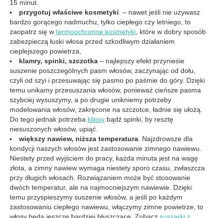
15 minut.
przygotuj właściwe kosmetyki
. – nawet jeśli nie używasz
bardzo gorącego nadmuchu, tylko ciepłego czy letniego, to
zaopatrz się w
termoochronne kosmetyki
, które w dobry sposób
zabezpieczą łuski włosa przed szkodliwym działaniem
cieplejszego powietrza,
klamry, spinki, szczotka
– najlepszy efekt przyniesie
suszenie poszczególnych pasm włosów, zaczynając od dołu,
czyli od szyi i przesuwając się pasmo po paśmie do góry. Dzięki
temu unikamy przesuszania włosów, ponieważ cieńsze pasma
szybciej wysuszymy, a po drugie unikniemy potrzeby
modelowania włosów, zakręcone na szczotce, ładnie się ułożą.
Do tego jednak potrzeba
klipsy
bądź spinki, by resztę
niesuszonych włosów, upiąć.
większy nawiew, niższa temperatura
. Najzdrowsze dla
kondycji naszych włosów jest zastosowanie zimnego nawiewu.
Niestety przed wyjściem do pracy, każda minuta jest na wagę
złota, a zimny nawiew wymaga niestety sporo czasu, zwłaszcza
przy długich włosach. Rozwiązaniem może być stosowanie
dwóch temperatur, ale na najmocniejszym nawiewie. Dzięki
temu przyspieszymy suszenie włosów, a jeśli po każdym
zastosowaniu ciepłego nawiewu, włączymy zimne powietrze, to
włosy będą jeszcze bardziej błyszczące. Zobacz
suszarki z