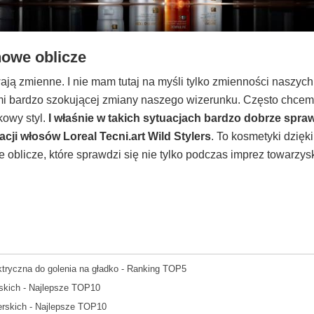
owe oblicze
ają zmienne. I nie mam tutaj na myśli tylko zmienności naszych
mi bardzo szokującej zmiany naszego wizerunku. Często chce
kowy styl.
I właśnie w takich sytuacjach bardzo dobrze spra
acji włosów Loreal Tecni.art Wild Stylers
. To kosmetyki dzię
 oblicze, które sprawdzi się nie tylko podczas imprez towarzysk
tryczna do golenia na gładko - Ranking TOP5
rskich - Najlepsze TOP10
erskich - Najlepsze TOP10