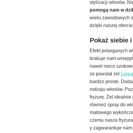
stylizacji włosów. 
pomogą nam w dzikie
wielu zawodowych st
dzięki naszej oferci
Pokaż siebie i
Efekt potarganych w
brakuje nam umiejęt
nawet nieco szokowa
że powstał żel
Lorea
bardzo proste. Doda
rodzaju włosów. Poz
fryzurę. Żel idealni
również spray do w
matowego wykończeni
czemu nasza fryzura
y zagwarantuje nam