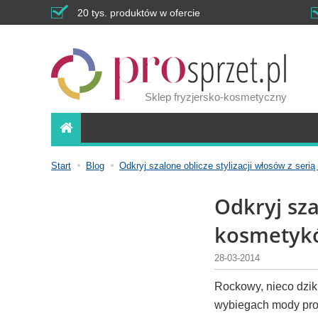
20 tys. produktów w ofercie
Sklep fryzjersko-kosmetyczny
Start
Blog
Odkryj szalone oblicze stylizacji włosów z seri
Odkryj sza
kosmetyków
28-03-2014
Rockowy, nieco dziki
wybiegach mody prom