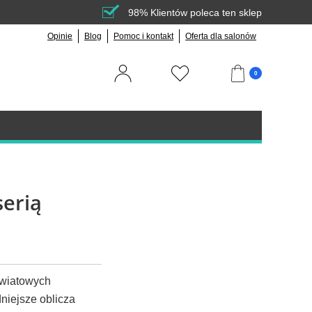
98% Klientów poleca ten sklep
Opinie
Blog
Pomoc i kontakt
Oferta dla salonów
0
serią
 światowych
niejsze oblicza