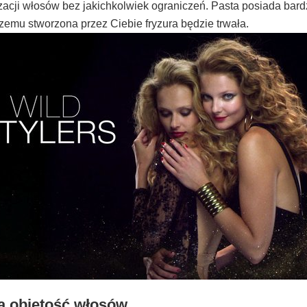
ylizacji włosów bez jakichkolwiek ograniczeń. Pasta posiada bar
czemu stworzona przez Ciebie fryzura będzie trwała.
na objętość włosów