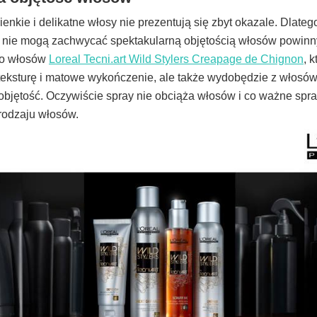
ienkie i delikatne włosy nie prezentują się zbyt okazale. Dlate
ety nie mogą zachwycać spektakularną objętością włosów powi
do włosów
Loreal Tecni.art Wild Stylers Creapage de Chignon
, 
 teksturę i matowe wykończenie, ale także wydobędzie z włosów
objętość. Oczywiście spray nie obciąża włosów i co ważne spra
rodzaju włosów.