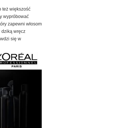
go też większość
nny wypróbować
który zapewni włosom
 dziką wręcz
wdzi się w