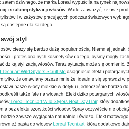
Nic zatem dziwnego, że marka Loreal wypuściła na rynek najnows
j i szalonej stylizacji włosów
. Warto zauważyć, że owe prod
ylistów i wizażystów pracujących podczas światowych wybieg
e są dostępne dla każdego.
 swój styl
łosów cieszy się bardzo dużą popularnością. Niemniej jednak, 
ności i profesjonalnych kosmetyków do tego, byśmy mogły za
ć dziką stylizacją włosów. Teraz sytuacja może się odmienić. 
l Tecni.art Wild Stylers Scruff Me
osiągnięcie efektu potargany
m tylko, że omawiany przeze mnie żel idealnie się sprawdzi w
ostawi nasze włosy miękkie w dotyku i jednocześnie bardzo do
e podkreśli także fale na włosach. Efekt dziko potarganych wło
łosów
Loreal Tecni.art Wild Stylers Next Day Hair
, który dodatko
a bez efektu szorstkości włosów. Spray oczywiście nie obcią
 będzie zawsze wyglądała naturalnie i świeżo. Efekt matowego
 również pasta do włosów
Loreal Tecni.art
, która dodatkowo da