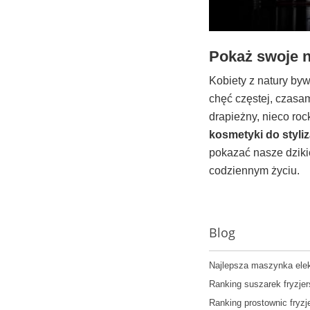
Pokaż swoje n
Kobiety z natury byw
chęć częstej, czasa
drapieżny, nieco roc
kosmetyki do styliz
pokazać nasze dzikie
codziennym życiu.
Blog
Najlepsza maszynka elek
Ranking suszarek fryzje
Ranking prostownic fryzj