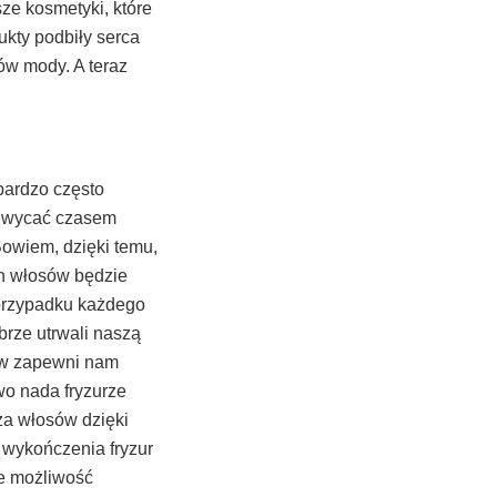
ze kosmetyki, które
ukty podbiły serca
ów mody. A teraz
bardzo często
chwycać czasem
Bowiem, dzięki temu,
ch włosów będzie
 przypadku każdego
brze utrwali naszą
sów zapewni nam
wo nada fryzurze
ża włosów dzięki
 wykończenia fryzur
je możliwość