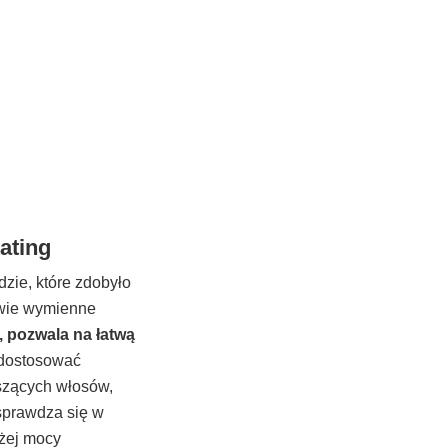
ating
zie, które zdobyło
dwie wymienne
, pozwala na łatwą
 dostosować
uszących włosów,
sprawdza się w
użej mocy