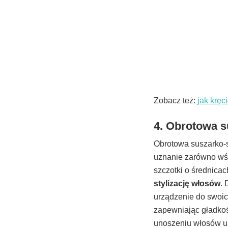
Zobacz też:
jak kręc
4. Obrotowa s
Obrotowa suszarko-s
uznanie zarówno wś
szczotki o średnicac
stylizację włosów
. 
urządzenie do swoich
zapewniając gładkoś
unoszeniu włosów u 