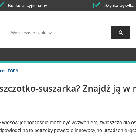
Konkurencyjne ceny
Szybka wysyłka
Wyszukaj
kingu TOP6
szczotko-suszarka? Znajdź ją w 
ie włosów jednocześnie może być wyzwaniem, zwłaszcza dla o
powiedzi na te potrzeby powstało innowacyjne urządzenie łąc