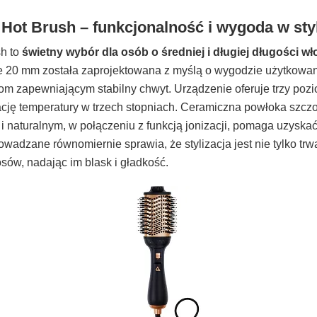
 Hot Brush – funkcjonalność i wygoda w styl
sh to
świetny wybór dla osób o średniej i długiej długości w
 20 mm została zaprojektowana z myślą o wygodzie użytkowani
m zapewniającym stabilny chwyt. Urządzenie oferuje trzy poz
cję temperatury w trzech stopniach. Ceramiczna powłoka szcz
 naturalnym, w połączeniu z funkcją jonizacji, pomaga uzyskać
rowadzane równomiernie sprawia, że stylizacja jest nie tylko trwa
osów, nadając im blask i gładkość.