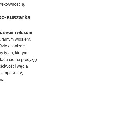
efektywnością.
tko-suszarka
ać swoim włosom
turalnym włosiem,
zięki jonizacji
y tytan, którym
łada się na precyzję
łaściwości węgla
 temperatury,
mna.