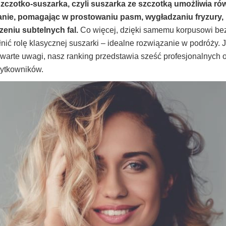
zczotko-suszarka, czyli suszarka ze szczotką umożliwia r
wanie, pomagając w prostowaniu pasm, wygładzaniu fryzury,
eniu subtelnych fal.
Co więcej, dzięki samemu korpusowi bez
ić rolę klasycznej suszarki – idealne rozwiązanie w podróży. 
 warte uwagi, nasz ranking przedstawia sześć profesjonalnych 
żytkowników.