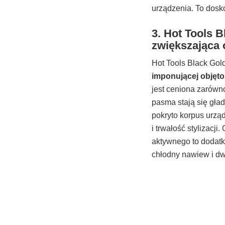
urządzenia. To dosko
3. Hot Tools 
zwiększająca 
Hot Tools Black Gold
imponującej objęto
jest ceniona zarówno
pasma stają się gład
pokryto korpus urzą
i trwałość stylizacj
aktywnego to dodatko
chłodny nawiew i dwi