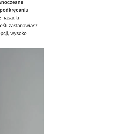
ównoczesne
 podkręcaniu
 nasadki,
Jeśli zastanawiasz
opcji, wysoko