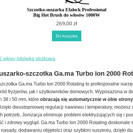
Szczotko-suszarka Efalock Professional
Big Hot Brush do włosów 1000W
269,00 zł
Do koszyka
ić włosy lokówką stożkową
uszarko-szczotka Ga.ma Turbo Ion 2000 Rot
zczotka Ga.ma Turbo Ion 2000 Rotating to profesjonalne narzęd
ród fryzjerów, jak i użytkowników domowych. Wyposażona w 
h 38 i 50 mm, które
obracają się automatycznie w obie strony
Dzięki dwustopniowej regulacji nawiewu i temperatury, możesz
 potrzeb. Jonizacja eliminuje problem elektryzujących się i p
ć i zdrowy wygląd. Ga.ma Turbo Ion 2000 Rotating doskonale 
nasady, dodawaniu objętości oraz szybkim suszeniu, dzięki d