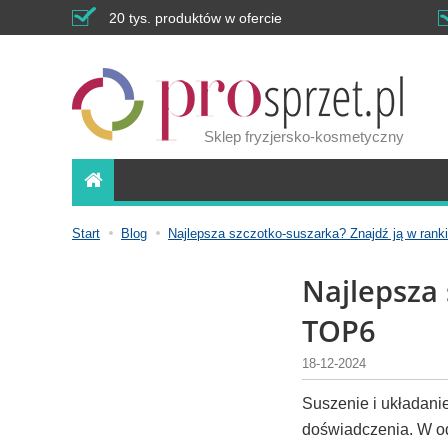
20 tys. produktów w ofercie
Sklep fryzjersko-kosmetyczny
Start
Blog
Najlepsza szczotko-suszarka? Znajdź ją w ran
Najlepsza 
TOP6
18-12-2024
Suszenie i układan
doświadczenia. W od