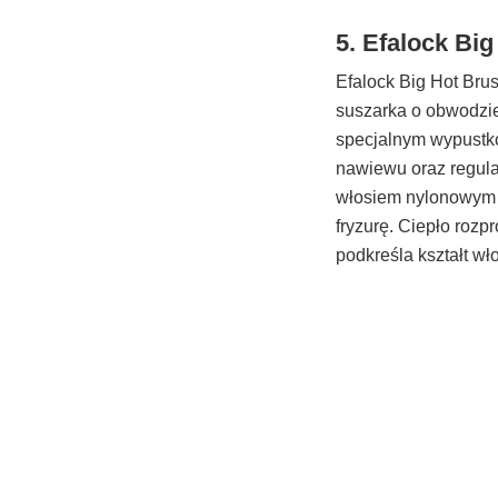
5. Efalock Big
Efalock Big Hot Bru
suszarka o obwodzie
specjalnym wypustko
nawiewu oraz regula
włosiem nylonowym i
fryzurę. Ciepło rozp
podkreśla kształt wł