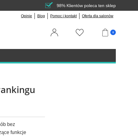
98% Klientów poleca ten sklep
Opinie
Blog
Pomoc i kontakt
Oferta dla salonów
0
rankingu
sób bez
zące funkcje