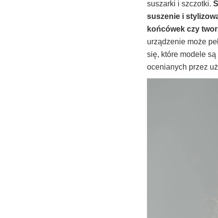
suszarki i szczotki.
S
suszenie i stylizo
końcówek czy tworz
urządzenie może pełn
się, które modele są
ocenianych przez u