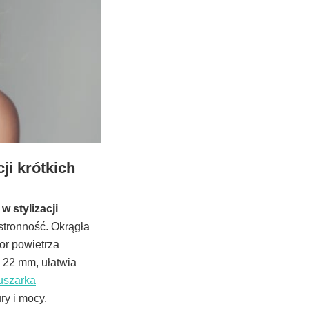
ji krótkich
w stylizacji
tronność. Okrągła
tor powietrza
 22 mm, ułatwia
uszarka
ry i mocy.