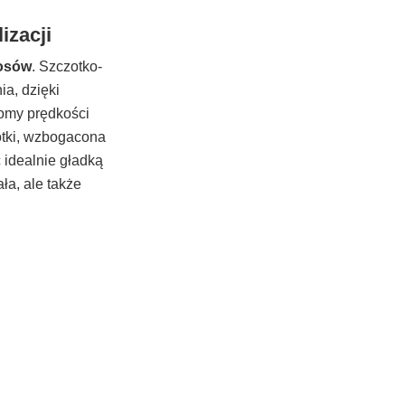
izacji
łosów
. Szczotko-
a, dzięki
iomy prędkości
otki, wzbogacona
 idealnie gładką
ła, ale także