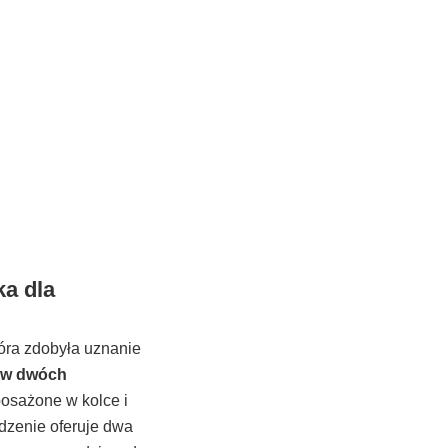
ka dla
tóra zdobyła uznanie
 w dwóch
osażone w kolce i
ądzenie oferuje dwa