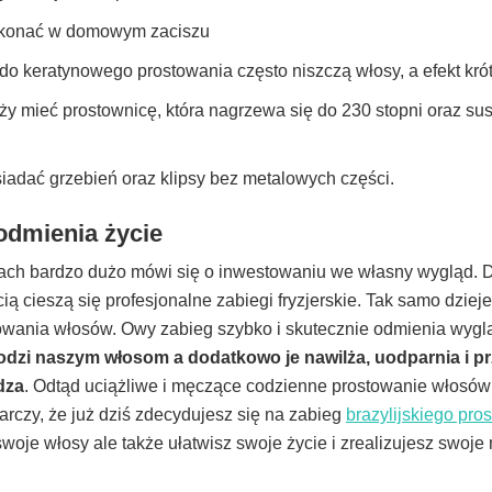
konać w domowym zaciszu
do keratynowego prostowania często niszczą włosy, a efekt krót
ży mieć prostownicę, która nagrzewa się do 230 stopni oraz sus
iadać grzebień oraz klipsy bez metalowych części.
 odmienia życie
ach bardzo dużo mówi się o inwestowaniu we własny wygląd. D
ą cieszą się profesjonalne zabiegi fryzjerskie. Tak samo dziej
owania włosów. Owy zabieg szybko i skutecznie odmienia wygl
odzi naszym włosom a dodatkowo je nawilża, uodparnia i p
dza
. Odtąd uciążliwe i męczące codzienne prostowanie włosów
arczy, że już dziś zdecydujesz się na zabieg
brazylijskiego pr
swoje włosy ale także ułatwisz swoje życie i zrealizujesz swoje