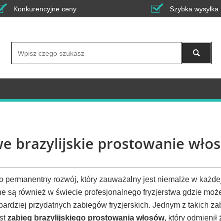
Konkurencyjne ceny
Szybka wysyłka
Wyszukaj
e brazylijskie prostowanie wło
o permanentny rozwój, który zauważalny jest niemalże w każdej
e są również w świecie profesjonalnego fryzjerstwa gdzie moż
bardziej przydatnych zabiegów fryzjerskich. Jednym z takich za
est
zabieg brazylijskiego prostowania włosów
, który odmienił