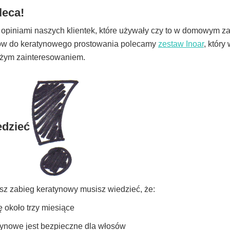
leca!
 opiniami naszych klientek, które używały czy to w domowym za
atów do keratynowego prostowania polecamy
zestaw Inoar
, który
użym zainteresowaniem.
edzieć
z zabieg keratynowy musisz wiedzieć, że:
ę około trzy miesiące
tynowe jest bezpieczne dla włosów