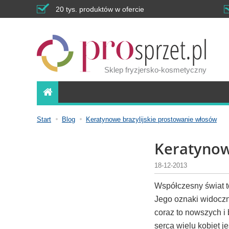
20 tys. produktów w ofercie
Sklep fryzjersko-kosmetyczny
Start
Blog
Keratynowe brazylijskie prostowanie włosów
Keratynow
18-12-2013
Współczesny świat t
Jego oznaki widoczn
coraz to nowszych i 
serca wielu kobiet j