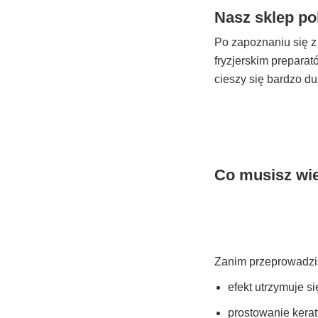
Nasz sklep po
Po zapoznaniu się z
fryzjerskim prepar
cieszy się bardzo d
Co musisz wi
Zanim przeprowadzis
efekt utrzymuje si
prostowanie kera