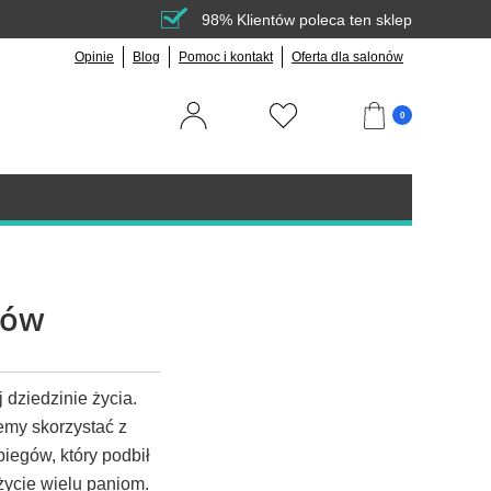
98% Klientów poleca ten sklep
Opinie
Blog
Pomoc i kontakt
Oferta dla salonów
0
sów
 dziedzinie życia.
emy skorzystać z
biegów, który podbił
 życie wielu paniom.