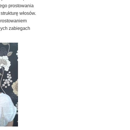
nego prostowania
 strukturę włosów.
 prostowaniem
nych zabiegach